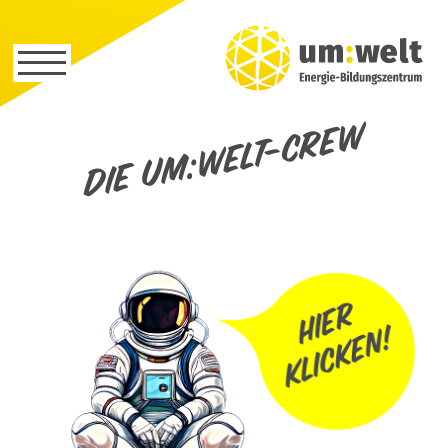
Die um:welt-Crew