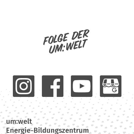
Folge der
um:welt
um:welt
Energie-Bildungszentrum