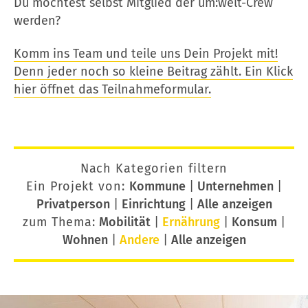
Du möchtest selbst Mitglied der um:welt-Crew
werden?
Komm ins Team und teile uns Dein Projekt mit!
Denn jeder noch so kleine Beitrag zählt. Ein Klick
hier öffnet das Teilnahmeformular.
Nach Kategorien filtern
Ein Projekt von:
Kommune
|
Unternehmen
|
Privatperson
|
Einrichtung
|
Alle anzeigen
zum Thema:
Mobilität
|
Ernährung
|
Konsum
|
Wohnen
|
Andere
|
Alle anzeigen