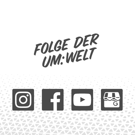
Folge der
um:welt