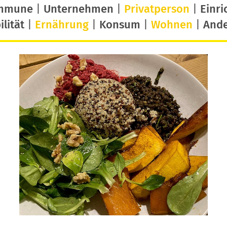
mmune
|
Unternehmen
|
Privatperson
|
Einri
lität
|
Ernährung
|
Konsum
|
Wohnen
|
And