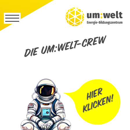
Die um:welt-Crew