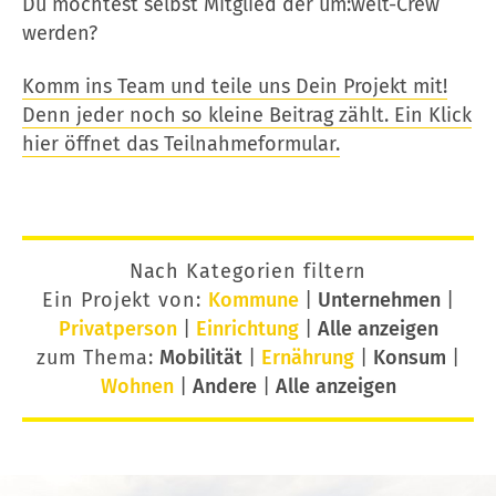
Du möchtest selbst Mitglied der um:welt-Crew
werden?
Komm ins Team und teile uns Dein Projekt mit!
Denn jeder noch so kleine Beitrag zählt. Ein Klick
hier öffnet das Teilnahmeformular.
Nach Kategorien filtern
Ein Projekt von:
Kommune
|
Unternehmen
|
Privatperson
|
Einrichtung
|
Alle anzeigen
zum Thema:
Mobilität
|
Ernährung
|
Konsum
|
Wohnen
|
Andere
|
Alle anzeigen