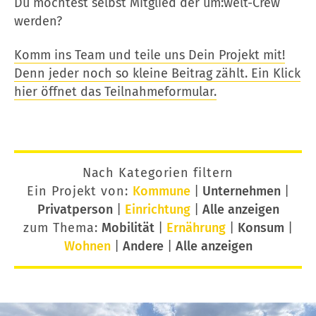
Du möchtest selbst Mitglied der um:welt-Crew
werden?
Komm ins Team und teile uns Dein Projekt mit!
Denn jeder noch so kleine Beitrag zählt. Ein Klick
hier öffnet das Teilnahmeformular.
Nach Kategorien filtern
Ein Projekt von:
Kommune
|
Unternehmen
|
Privatperson
|
Einrichtung
|
Alle anzeigen
zum Thema:
Mobilität
|
Ernährung
|
Konsum
|
Wohnen
|
Andere
|
Alle anzeigen