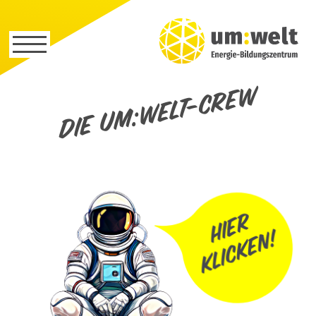
Die um:welt-Crew