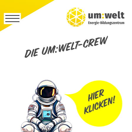
Die um:welt-Crew