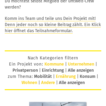
Du möchtest selbst Mitglied der um:welt-Crew
werden?
Komm ins Team und teile uns Dein Projekt mit!
Denn jeder noch so kleine Beitrag zählt. Ein Klick
hier öffnet das Teilnahmeformular.
Nach Kategorien filtern
Ein Projekt von:
Kommune
|
Unternehmen
|
Privatperson
|
Einrichtung
|
Alle anzeigen
zum Thema:
Mobilität
|
Ernährung
|
Konsum
|
Wohnen
|
Andere
|
Alle anzeigen