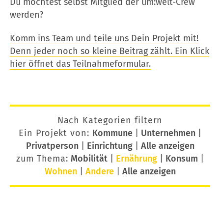
Du möchtest selbst Mitglied der um:welt-Crew
werden?
Komm ins Team und teile uns Dein Projekt mit!
Denn jeder noch so kleine Beitrag zählt. Ein Klick
hier öffnet das Teilnahmeformular.
Nach Kategorien filtern
Ein Projekt von:
Kommune
|
Unternehmen
|
Privatperson
|
Einrichtung
|
Alle anzeigen
zum Thema:
Mobilität
|
Ernährung
|
Konsum
|
Wohnen
|
Andere
|
Alle anzeigen