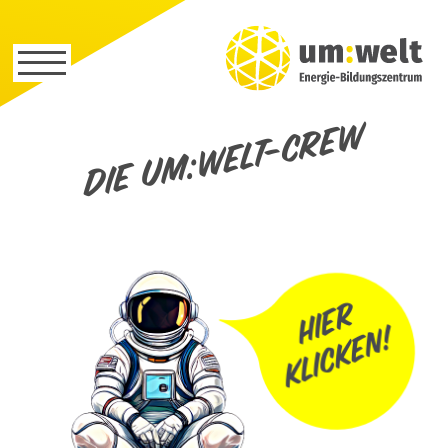
Die um:welt-Crew