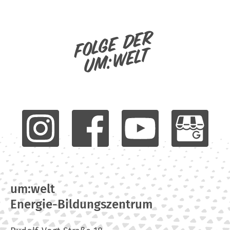
Folge der
um:welt
um:welt
Energie-Bildungszentrum