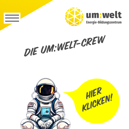
Die um:welt-Crew