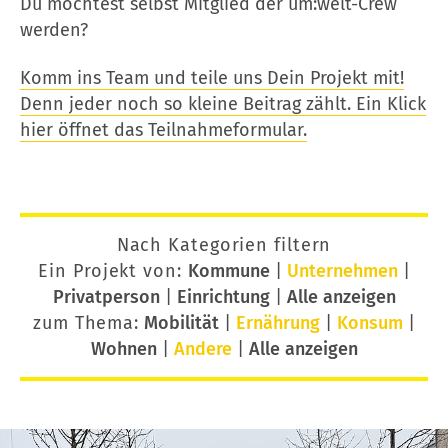
Du möchtest selbst Mitglied der um:welt-Crew
werden?
Komm ins Team und teile uns Dein Projekt mit!
Denn jeder noch so kleine Beitrag zählt. Ein Klick
hier öffnet das Teilnahmeformular.
Nach Kategorien filtern
Ein Projekt von:
Kommune
|
Unternehmen
|
Privatperson
|
Einrichtung
|
Alle anzeigen
zum Thema:
Mobilität
|
Ernährung
|
Konsum
|
Wohnen
|
Andere
|
Alle anzeigen