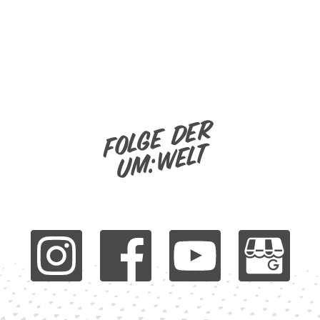
Folge der
um:welt