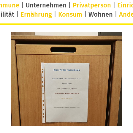
mmune
|
Unternehmen
|
Privatperson
|
Einri
lität
|
Ernährung
|
Konsum
|
Wohnen
|
And