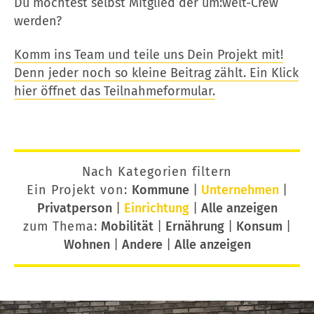
Du möchtest selbst Mitglied der um:welt-Crew
werden?
Komm ins Team und teile uns Dein Projekt mit!
Denn jeder noch so kleine Beitrag zählt. Ein Klick
hier öffnet das Teilnahmeformular.
Nach Kategorien filtern
Ein Projekt von:
Kommune
|
Unternehmen
|
Privatperson
|
Einrichtung
|
Alle anzeigen
zum Thema:
Mobilität
|
Ernährung
|
Konsum
|
Wohnen
|
Andere
|
Alle anzeigen