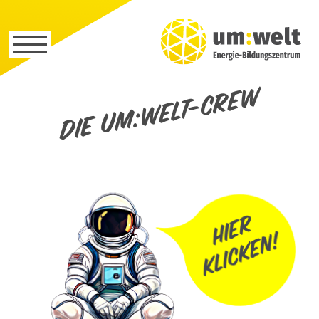
Die um:welt-Crew