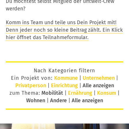
Du möchtest selbst Mitglied der um:welt-Crew
werden?
Komm ins Team und teile uns Dein Projekt mit!
Denn jeder noch so kleine Beitrag zählt. Ein Klick
hier öffnet das Teilnahmeformular.
Nach Kategorien filtern
Ein Projekt von:
Kommune
|
Unternehmen
|
Privatperson
|
Einrichtung
|
Alle anzeigen
zum Thema:
Mobilität
|
Ernährung
|
Konsum
|
Wohnen
|
Andere
|
Alle anzeigen