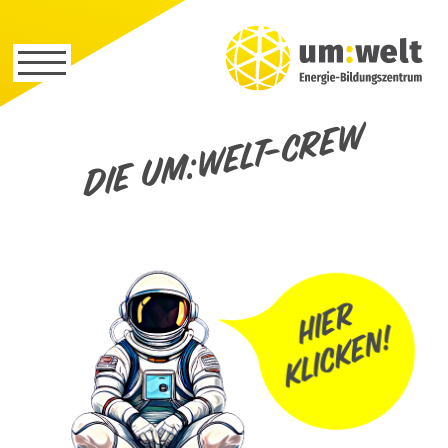
Die um:welt-Crew