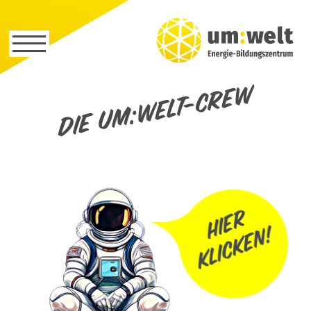
Die um:welt-Crew