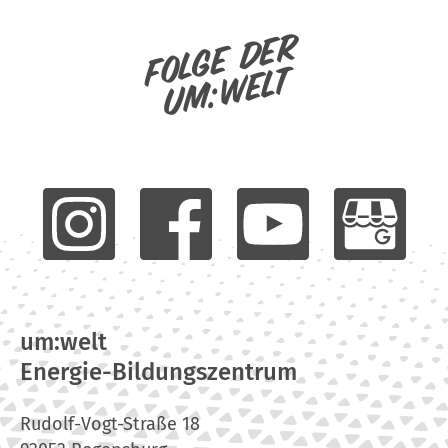
Folge der
um:welt
um:welt
Energie-Bildungszentrum
Rudolf-Vogt-Straße 18