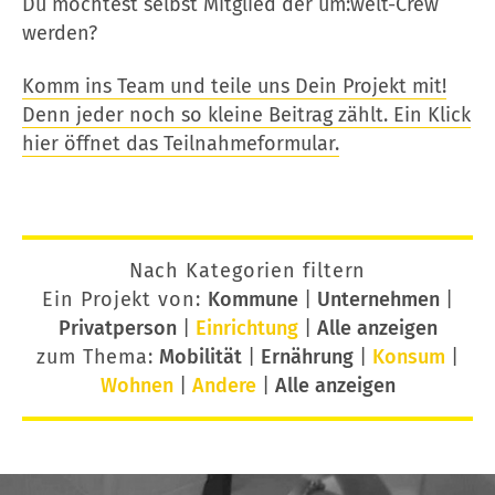
Du möchtest selbst Mitglied der um:welt-Crew
werden?
Komm ins Team und teile uns Dein Projekt mit!
Denn jeder noch so kleine Beitrag zählt. Ein Klick
hier öffnet das Teilnahmeformular.
Nach Kategorien filtern
Ein Projekt von:
Kommune
|
Unternehmen
|
Privatperson
|
Einrichtung
|
Alle anzeigen
zum Thema:
Mobilität
|
Ernährung
|
Konsum
|
Wohnen
|
Andere
|
Alle anzeigen