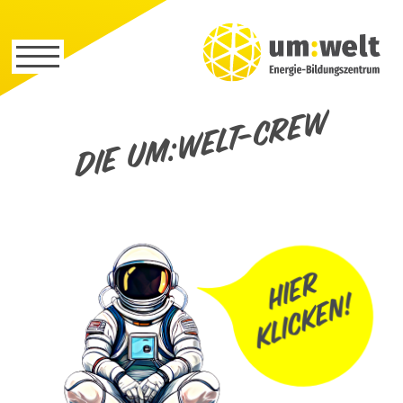
Die um:welt-Crew