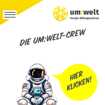
Die um:welt-Crew