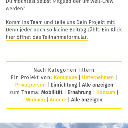
Du möchtest selbst Mitglied der um:welt-Crew
werden?
Komm ins Team und teile uns Dein Projekt mit!
Denn jeder noch so kleine Beitrag zählt. Ein Klick
hier öffnet das Teilnahmeformular.
Nach Kategorien filtern
Ein Projekt von:
Kommune
|
Unternehmen
|
Privatperson
|
Einrichtung
|
Alle anzeigen
zum Thema:
Mobilität
|
Ernährung
|
Konsum
|
Wohnen
|
Andere
|
Alle anzeigen