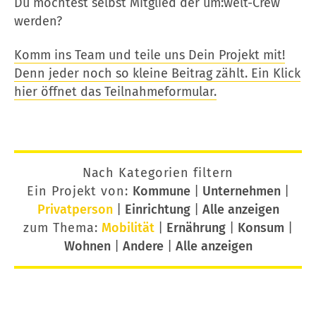
Du möchtest selbst Mitglied der um:welt-Crew
werden?
Komm ins Team und teile uns Dein Projekt mit!
Denn jeder noch so kleine Beitrag zählt. Ein Klick
hier öffnet das Teilnahmeformular.
Nach Kategorien filtern
Ein Projekt von:
Kommune
|
Unternehmen
|
Privatperson
|
Einrichtung
|
Alle anzeigen
zum Thema:
Mobilität
|
Ernährung
|
Konsum
|
Wohnen
|
Andere
|
Alle anzeigen