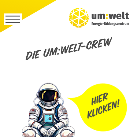
Die um:welt-Crew