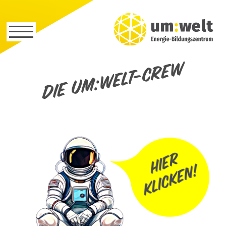
Die um:welt-Crew