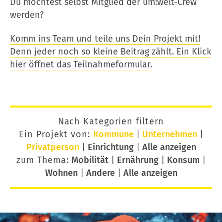
Du möchtest selbst Mitglied der um:welt-Crew
werden?
Komm ins Team und teile uns Dein Projekt mit!
Denn jeder noch so kleine Beitrag zählt. Ein Klick
hier öffnet das Teilnahmeformular.
Nach Kategorien filtern
Ein Projekt von:
Kommune
|
Unternehmen
|
Privatperson
|
Einrichtung
|
Alle anzeigen
zum Thema:
Mobilität
|
Ernährung
|
Konsum
|
Wohnen
|
Andere
|
Alle anzeigen