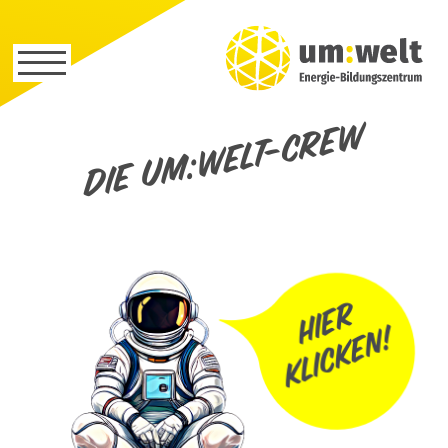
Die um:welt-Crew