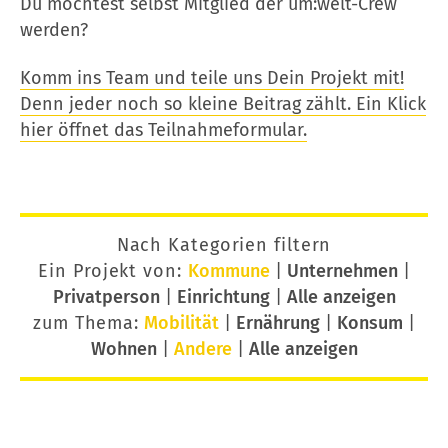
Du möchtest selbst Mitglied der um:welt-Crew
werden?
Komm ins Team und teile uns Dein Projekt mit!
Denn jeder noch so kleine Beitrag zählt. Ein Klick
hier öffnet das Teilnahmeformular.
Nach Kategorien filtern
Ein Projekt von:
Kommune
|
Unternehmen
|
Privatperson
|
Einrichtung
|
Alle anzeigen
zum Thema:
Mobilität
|
Ernährung
|
Konsum
|
Wohnen
|
Andere
|
Alle anzeigen