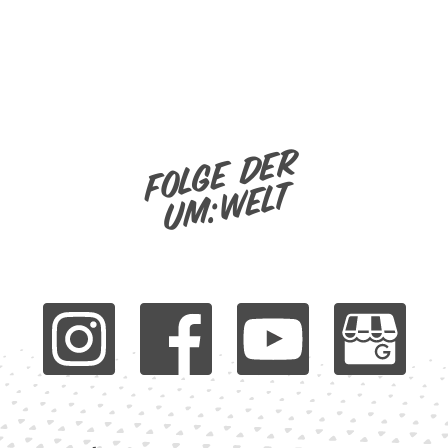
Folge der
um:welt