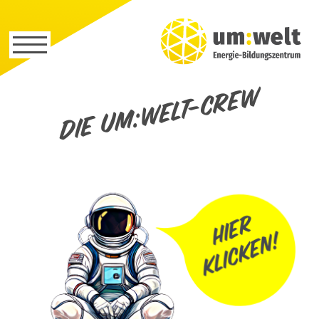
Die um:welt-Crew