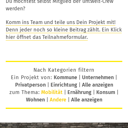
Du möchtest selbst Mitglied der um:welt-Crew
werden?
Komm ins Team und teile uns Dein Projekt mit!
Denn jeder noch so kleine Beitrag zählt. Ein Klick
hier öffnet das Teilnahmeformular.
Nach Kategorien filtern
Ein Projekt von:
Kommune
|
Unternehmen
|
Privatperson
|
Einrichtung
|
Alle anzeigen
zum Thema:
Mobilität
|
Ernährung
|
Konsum
|
Wohnen
|
Andere
|
Alle anzeigen