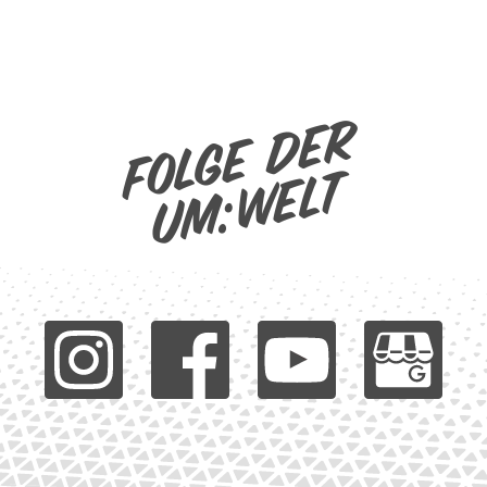
Folge der
um:welt