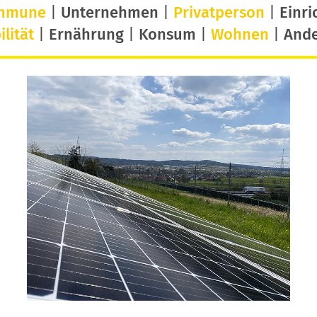
mmune
|
Unternehmen
|
Privatperson
|
Einri
lität
|
Ernährung
|
Konsum
|
Wohnen
|
And