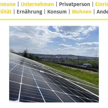
mmune
|
Unternehmen
|
Privatperson
|
Einri
lität
|
Ernährung
|
Konsum
|
Wohnen
|
And