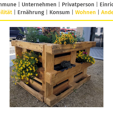
mmune
|
Unternehmen
|
Privatperson
|
Einri
lität
|
Ernährung
|
Konsum
|
Wohnen
|
And