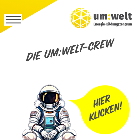
Die um:welt-Crew