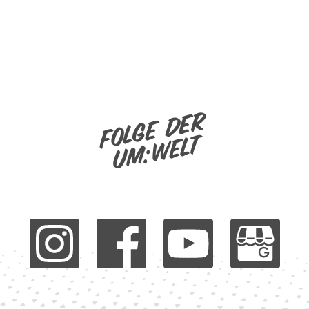
Folge der
um:welt