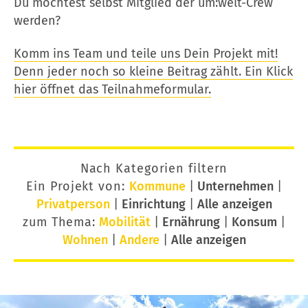
Du möchtest selbst Mitglied der um:welt-Crew
werden?
Komm ins Team und teile uns Dein Projekt mit!
Denn jeder noch so kleine Beitrag zählt. Ein Klick
hier öffnet das Teilnahmeformular.
Nach Kategorien filtern
Ein Projekt von:
Kommune
|
Unternehmen
|
Privatperson
|
Einrichtung
|
Alle anzeigen
zum Thema:
Mobilität
|
Ernährung
|
Konsum
|
Wohnen
|
Andere
|
Alle anzeigen