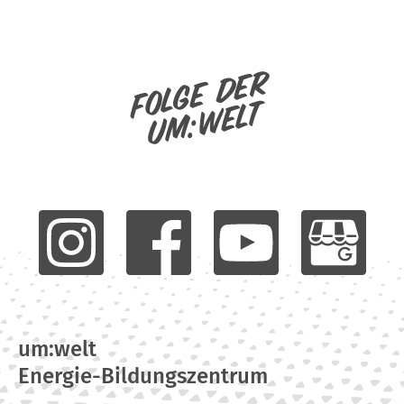
Folge der
um:welt
um:welt
Energie-Bildungszentrum