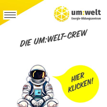
Die um:welt-Crew