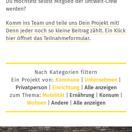
Du möchtest selbst Mitglied der um:welt-Crew
werden?
Komm ins Team und teile uns Dein Projekt mit!
Denn jeder noch so kleine Beitrag zählt. Ein Klick
hier öffnet das Teilnahmeformular.
Nach Kategorien filtern
Ein Projekt von:
Kommune
|
Unternehmen
|
Privatperson
|
Einrichtung
|
Alle anzeigen
zum Thema:
Mobilität
|
Ernährung
|
Konsum
|
Wohnen
|
Andere
|
Alle anzeigen