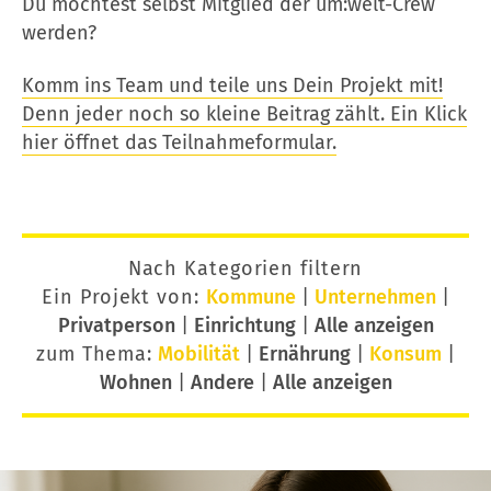
Du möchtest selbst Mitglied der um:welt-Crew
werden?
Komm ins Team und teile uns Dein Projekt mit!
Denn jeder noch so kleine Beitrag zählt. Ein Klick
hier öffnet das Teilnahmeformular.
Nach Kategorien filtern
Ein Projekt von:
Kommune
|
Unternehmen
|
Privatperson
|
Einrichtung
|
Alle anzeigen
zum Thema:
Mobilität
|
Ernährung
|
Konsum
|
Wohnen
|
Andere
|
Alle anzeigen