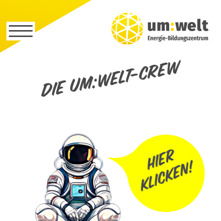
Die um:welt-Crew