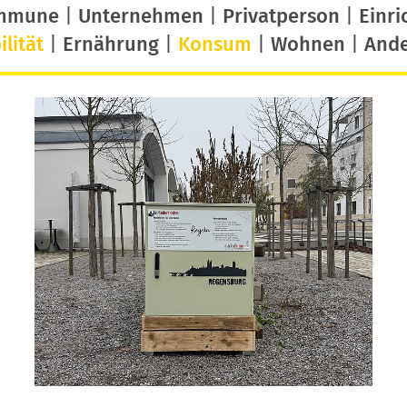
mmune
|
Unternehmen
|
Privatperson
|
Einri
lität
|
Ernährung
|
Konsum
|
Wohnen
|
And