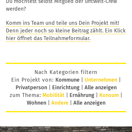
Du möchtest selbst Mitglied der um:welt-Crew
werden?
Komm ins Team und teile uns Dein Projekt mit!
Denn jeder noch so kleine Beitrag zählt. Ein Klick
hier öffnet das Teilnahmeformular.
Nach Kategorien filtern
Ein Projekt von:
Kommune
|
Unternehmen
|
Privatperson
|
Einrichtung
|
Alle anzeigen
zum Thema:
Mobilität
|
Ernährung
|
Konsum
|
Wohnen
|
Andere
|
Alle anzeigen