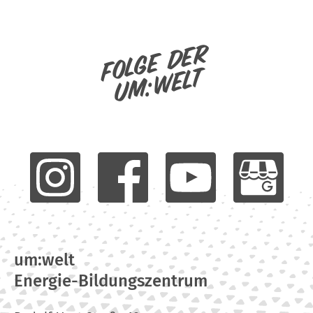
Folge der
um:welt
um:welt
Energie-Bildungszentrum