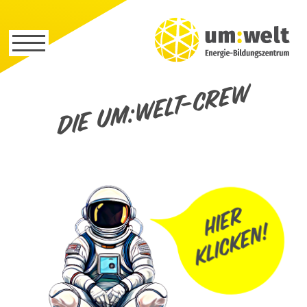
Die um:welt-Crew