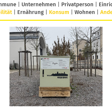
mmune
|
Unternehmen
|
Privatperson
|
Einri
lität
|
Ernährung
|
Konsum
|
Wohnen
|
And