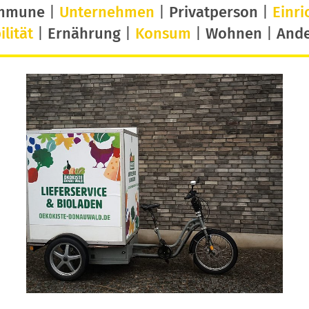
mmune
|
Unternehmen
|
Privatperson
|
Einri
lität
|
Ernährung
|
Konsum
|
Wohnen
|
And