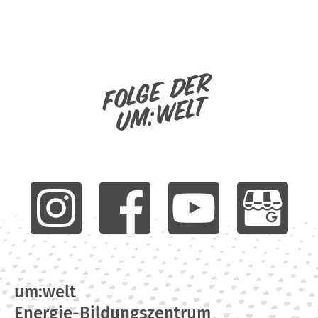
Folge der
um:welt
um:welt
Energie-Bildungszentrum