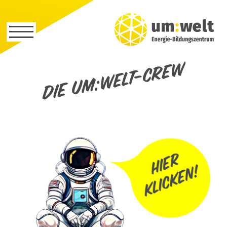
Die um:welt-Crew