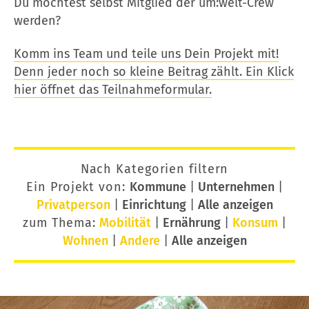
Du möchtest selbst Mitglied der um:welt-Crew
werden?
Komm ins Team und teile uns Dein Projekt mit!
Denn jeder noch so kleine Beitrag zählt. Ein Klick
hier öffnet das Teilnahmeformular.
Nach Kategorien filtern
Ein Projekt von:
Kommune
|
Unternehmen
|
Privatperson
|
Einrichtung
|
Alle anzeigen
zum Thema:
Mobilität
|
Ernährung
|
Konsum
|
Wohnen
|
Andere
|
Alle anzeigen