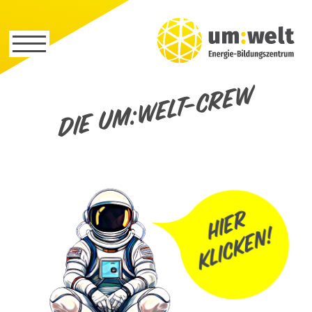
Die um:welt-Crew