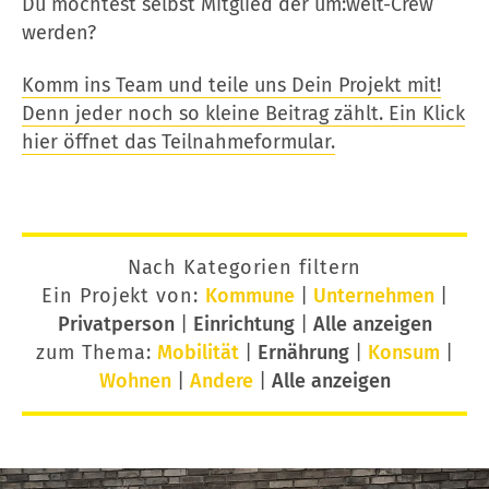
Du möchtest selbst Mitglied der um:welt-Crew
werden?
Komm ins Team und teile uns Dein Projekt mit!
Denn jeder noch so kleine Beitrag zählt. Ein Klick
hier öffnet das Teilnahmeformular.
Nach Kategorien filtern
Ein Projekt von:
Kommune
|
Unternehmen
|
Privatperson
|
Einrichtung
|
Alle anzeigen
zum Thema:
Mobilität
|
Ernährung
|
Konsum
|
Wohnen
|
Andere
|
Alle anzeigen