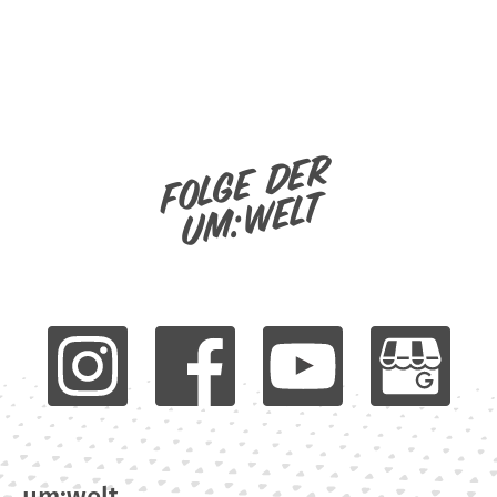
Folge der
um:welt