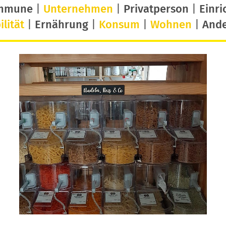
mmune
|
Unternehmen
|
Privatperson
|
Einri
lität
|
Ernährung
|
Konsum
|
Wohnen
|
And