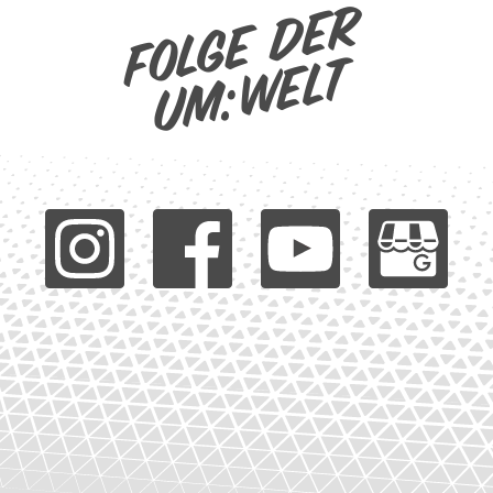
Folge der
um:welt