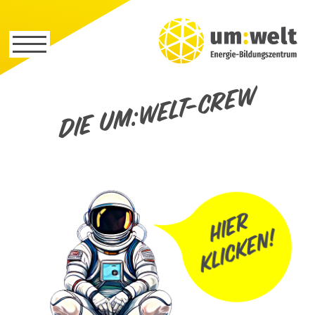
Die um:welt-Crew