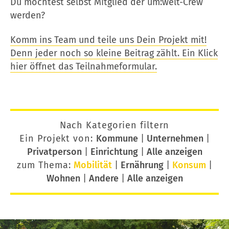
Du möchtest selbst Mitglied der um:welt-Crew
werden?
Komm ins Team und teile uns Dein Projekt mit!
Denn jeder noch so kleine Beitrag zählt. Ein Klick
hier öffnet das Teilnahmeformular.
Nach Kategorien filtern
Ein Projekt von:
Kommune
|
Unternehmen
|
Privatperson
|
Einrichtung
|
Alle anzeigen
zum Thema:
Mobilität
|
Ernährung
|
Konsum
|
Wohnen
|
Andere
|
Alle anzeigen