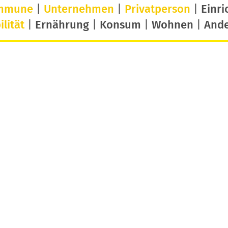
mmune
|
Unternehmen
|
Privatperson
|
Einri
lität
|
Ernährung
|
Konsum
|
Wohnen
|
And