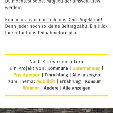
Du möchtest selbst Mitglied der um:welt-Crew
werden?
Komm ins Team und teile uns Dein Projekt mit!
Denn jeder noch so kleine Beitrag zählt. Ein Klick
hier öffnet das Teilnahmeformular.
Nach Kategorien filtern
Ein Projekt von:
Kommune
|
Unternehmen
|
Privatperson
|
Einrichtung
|
Alle anzeigen
zum Thema:
Mobilität
|
Ernährung
|
Konsum
|
Wohnen
|
Andere
|
Alle anzeigen