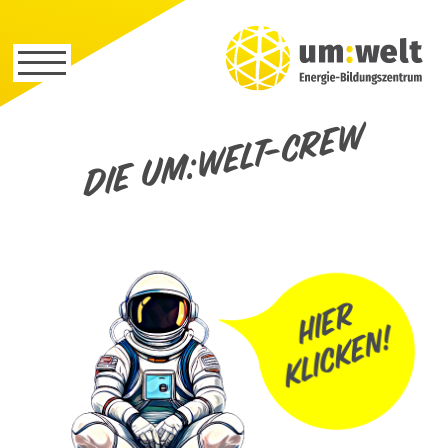
Die um:welt-Crew