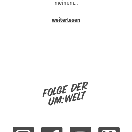
meinem…
weiterlesen
Folge der
um:welt