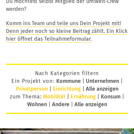
Du möchtest selbst Mitglied der um:welt-Crew
werden?
Komm ins Team und teile uns Dein Projekt mit!
Denn jeder noch so kleine Beitrag zählt. Ein Klick
hier öffnet das Teilnahmeformular.
Nach Kategorien filtern
Ein Projekt von:
Kommune
|
Unternehmen
|
Privatperson
|
Einrichtung
|
Alle anzeigen
zum Thema:
Mobilität
|
Ernährung
|
Konsum
|
Wohnen
|
Andere
|
Alle anzeigen