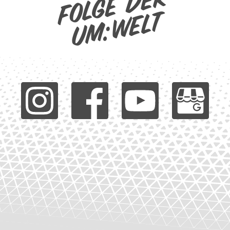
Folge der
um:welt