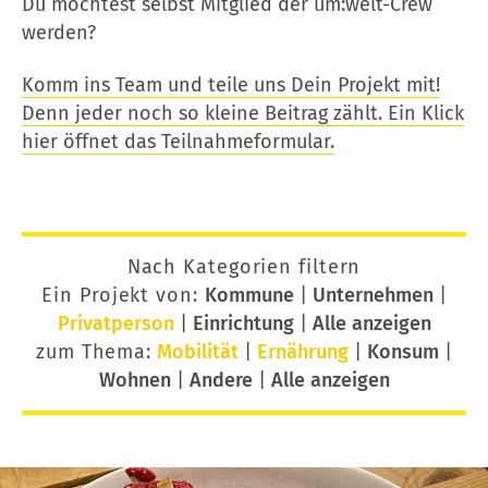
Du möchtest selbst Mitglied der um:welt-Crew
werden?
Komm ins Team und teile uns Dein Projekt mit!
Denn jeder noch so kleine Beitrag zählt. Ein Klick
hier öffnet das Teilnahmeformular.
Nach Kategorien filtern
Ein Projekt von:
Kommune
|
Unternehmen
|
Privatperson
|
Einrichtung
|
Alle anzeigen
zum Thema:
Mobilität
|
Ernährung
|
Konsum
|
Wohnen
|
Andere
|
Alle anzeigen