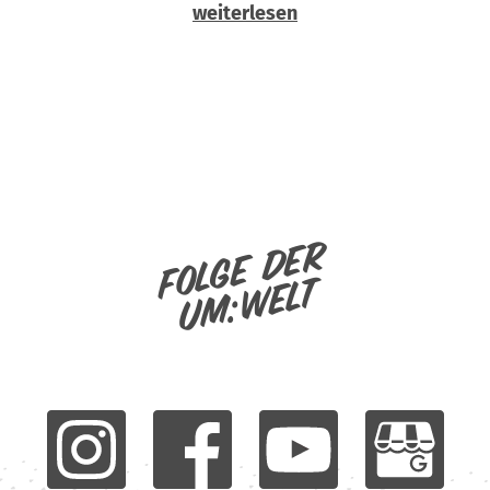
weiterlesen
Folge der
um:welt