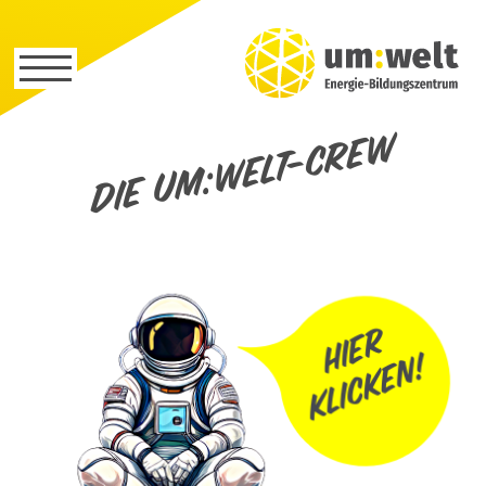
Die um:welt-Crew