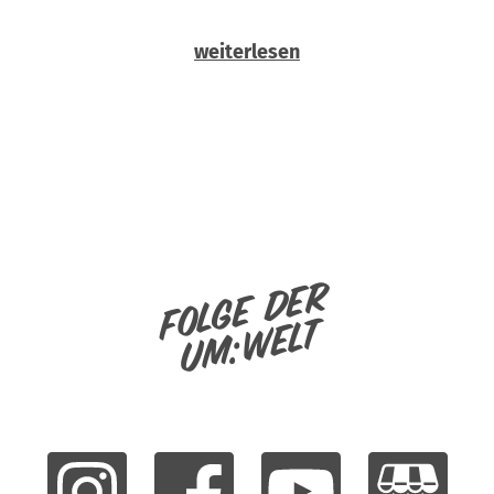
weiterlesen
Folge der
um:welt