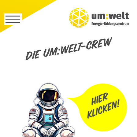
Die um:welt-Crew