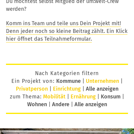
Du möchtest selbst Mitglied der um:welt-Crew
werden?
Komm ins Team und teile uns Dein Projekt mit!
Denn jeder noch so kleine Beitrag zählt. Ein Klick
hier öffnet das Teilnahmeformular.
Nach Kategorien filtern
Ein Projekt von:
Kommune
|
Unternehmen
|
Privatperson
|
Einrichtung
|
Alle anzeigen
zum Thema:
Mobilität
|
Ernährung
|
Konsum
|
Wohnen
|
Andere
|
Alle anzeigen