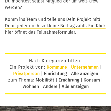
Du möchtest selbst Mitglied der um:welt-Crew
werden?
Komm ins Team und teile uns Dein Projekt mit!
Denn jeder noch so kleine Beitrag zählt. Ein Klick
hier öffnet das Teilnahmeformular.
Nach Kategorien filtern
Ein Projekt von:
Kommune
|
Unternehmen
|
Privatperson
|
Einrichtung
|
Alle anzeigen
zum Thema:
Mobilität
|
Ernährung
|
Konsum
|
Wohnen
|
Andere
|
Alle anzeigen