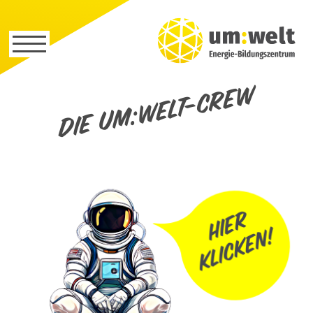
Die um:welt-Crew