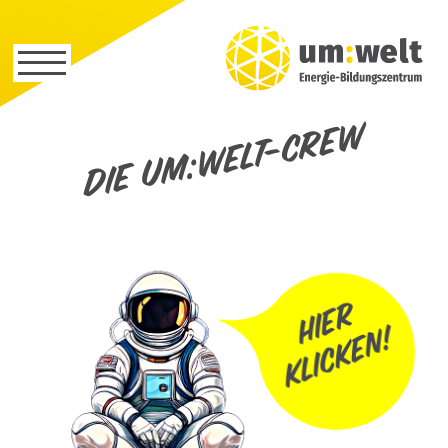
Die um:welt-Crew