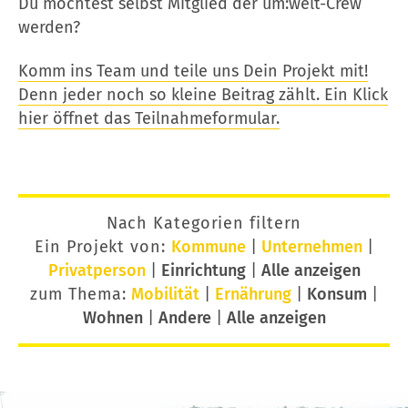
Du möchtest selbst Mitglied der um:welt-Crew
werden?
Komm ins Team und teile uns Dein Projekt mit!
Denn jeder noch so kleine Beitrag zählt. Ein Klick
hier öffnet das Teilnahmeformular.
Nach Kategorien filtern
Ein Projekt von:
Kommune
|
Unternehmen
|
Privatperson
|
Einrichtung
|
Alle anzeigen
zum Thema:
Mobilität
|
Ernährung
|
Konsum
|
Wohnen
|
Andere
|
Alle anzeigen