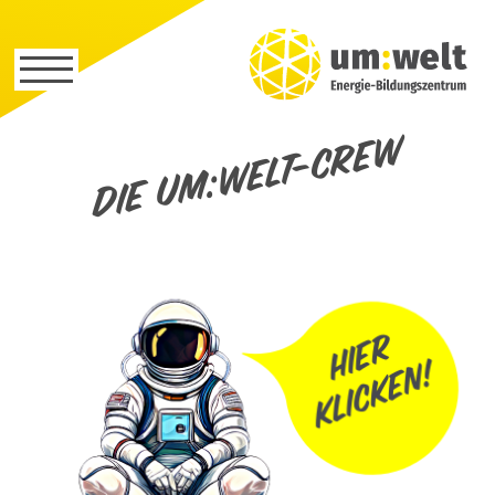
Die um:welt-Crew