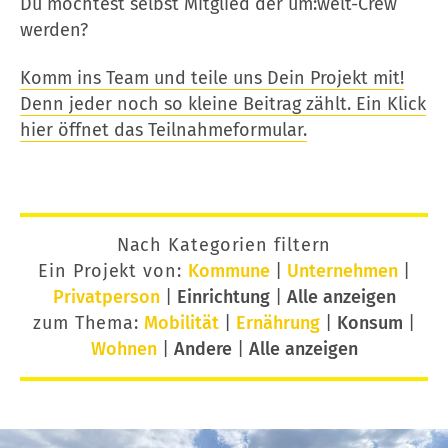
Du möchtest selbst Mitglied der um:welt-Crew
werden?
Komm ins Team und teile uns Dein Projekt mit!
Denn jeder noch so kleine Beitrag zählt. Ein Klick
hier öffnet das Teilnahmeformular.
Nach Kategorien filtern
Ein Projekt von:
Kommune
|
Unternehmen
|
Privatperson
|
Einrichtung
|
Alle anzeigen
zum Thema:
Mobilität
|
Ernährung
|
Konsum
|
Wohnen
|
Andere
|
Alle anzeigen