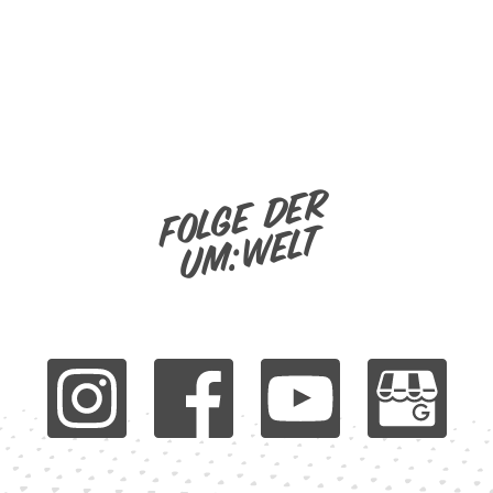
Folge der
um:welt