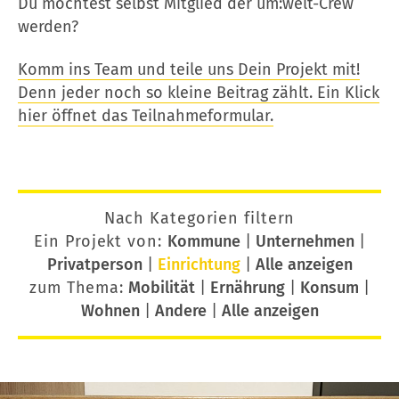
Du möchtest selbst Mitglied der um:welt-Crew
werden?
Komm ins Team und teile uns Dein Projekt mit!
Denn jeder noch so kleine Beitrag zählt. Ein Klick
hier öffnet das Teilnahmeformular.
Nach Kategorien filtern
Ein Projekt von:
Kommune
|
Unternehmen
|
Privatperson
|
Einrichtung
|
Alle anzeigen
zum Thema:
Mobilität
|
Ernährung
|
Konsum
|
Wohnen
|
Andere
|
Alle anzeigen