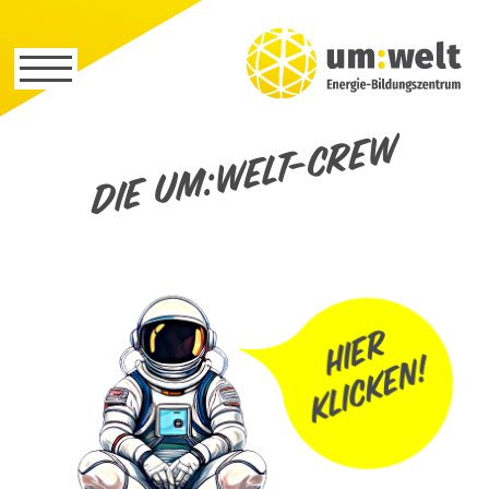
Die um:welt-Crew