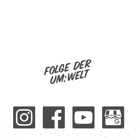
Folge der
um:welt