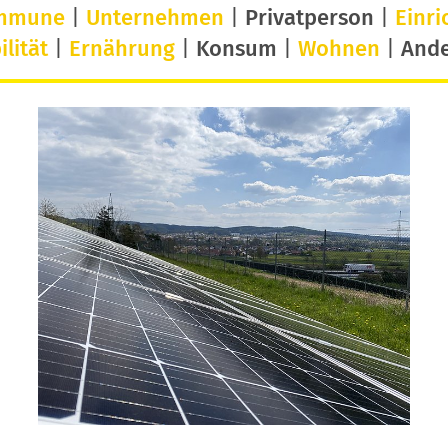
mmune
|
Unternehmen
|
Privatperson
|
Einri
lität
|
Ernährung
|
Konsum
|
Wohnen
|
And