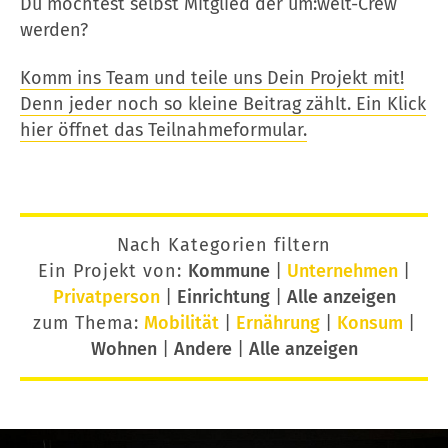
Du möchtest selbst Mitglied der um:welt-Crew
werden?
Komm ins Team und teile uns Dein Projekt mit!
Denn jeder noch so kleine Beitrag zählt. Ein Klick
hier öffnet das Teilnahmeformular.
Nach Kategorien filtern
Ein Projekt von:
Kommune
|
Unternehmen
|
Privatperson
|
Einrichtung
|
Alle anzeigen
zum Thema:
Mobilität
|
Ernährung
|
Konsum
|
Wohnen
|
Andere
|
Alle anzeigen