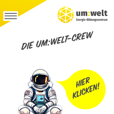
Die um:welt-Crew