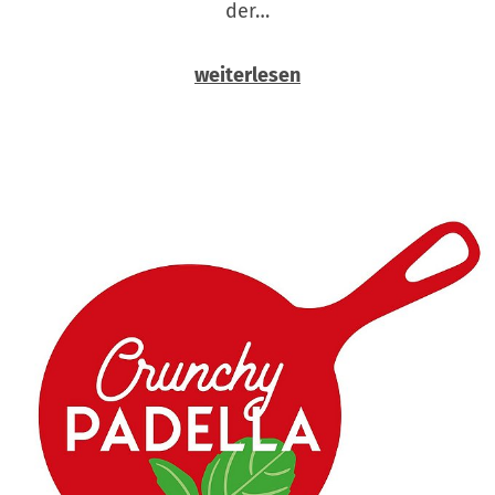
der…
weiterlesen