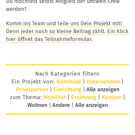
Du möchtest selbst Mitglied der um:welt-Crew
werden?
Komm ins Team und teile uns Dein Projekt mit!
Denn jeder noch so kleine Beitrag zählt. Ein Klick
hier öffnet das Teilnahmeformular.
Nach Kategorien filtern
Ein Projekt von:
Kommune
|
Unternehmen
|
Privatperson
|
Einrichtung
|
Alle anzeigen
zum Thema:
Mobilität
|
Ernährung
|
Konsum
|
Wohnen
|
Andere
|
Alle anzeigen