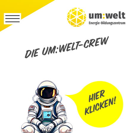
Die um:welt-Crew