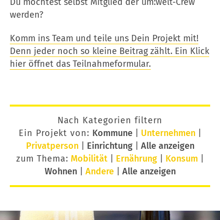
Du möchtest selbst Mitglied der um:welt-Crew
werden?
Komm ins Team und teile uns Dein Projekt mit!
Denn jeder noch so kleine Beitrag zählt. Ein Klick
hier öffnet das Teilnahmeformular.
Nach Kategorien filtern
Ein Projekt von:
Kommune
|
Unternehmen
|
Privatperson
|
Einrichtung
|
Alle anzeigen
zum Thema:
Mobilität
|
Ernährung
|
Konsum
|
Wohnen
|
Andere
|
Alle anzeigen