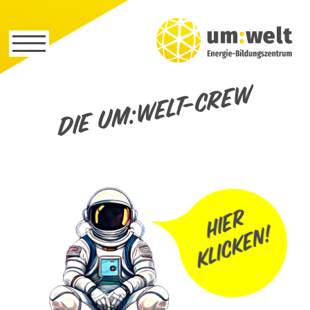
Die um:welt-Crew