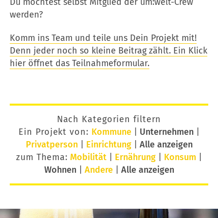
Du möchtest selbst Mitglied der um:welt-Crew
werden?
Komm ins Team und teile uns Dein Projekt mit!
Denn jeder noch so kleine Beitrag zählt. Ein Klick
hier öffnet das Teilnahmeformular.
Nach Kategorien filtern
Ein Projekt von:
Kommune
|
Unternehmen
|
Privatperson
|
Einrichtung
|
Alle anzeigen
zum Thema:
Mobilität
|
Ernährung
|
Konsum
|
Wohnen
|
Andere
|
Alle anzeigen