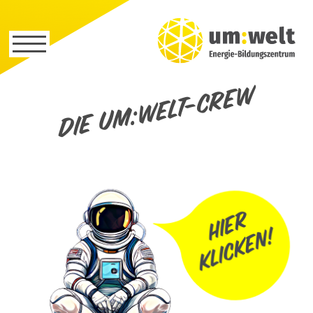
Die um:welt-Crew