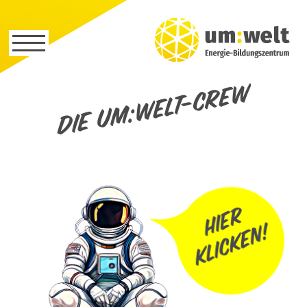
Die um:welt-Crew