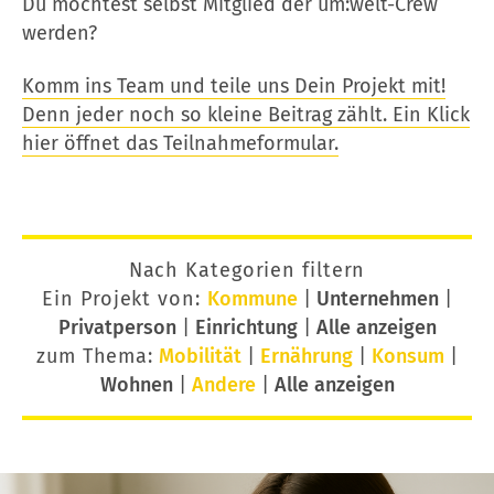
Du möchtest selbst Mitglied der um:welt-Crew
werden?
Komm ins Team und teile uns Dein Projekt mit!
Denn jeder noch so kleine Beitrag zählt. Ein Klick
hier öffnet das Teilnahmeformular.
Nach Kategorien filtern
Ein Projekt von:
Kommune
|
Unternehmen
|
Privatperson
|
Einrichtung
|
Alle anzeigen
zum Thema:
Mobilität
|
Ernährung
|
Konsum
|
Wohnen
|
Andere
|
Alle anzeigen