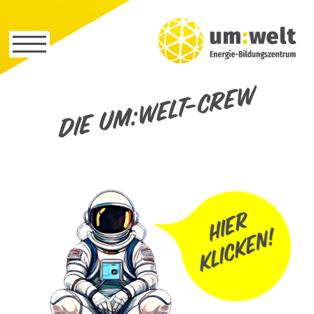
Die um:welt-Crew