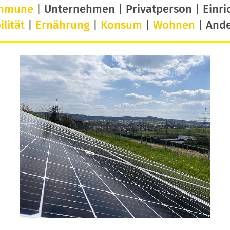
mmune
|
Unternehmen
|
Privatperson
|
Einri
lität
|
Ernährung
|
Konsum
|
Wohnen
|
And