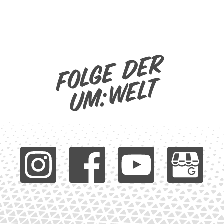
Folge der
um:welt