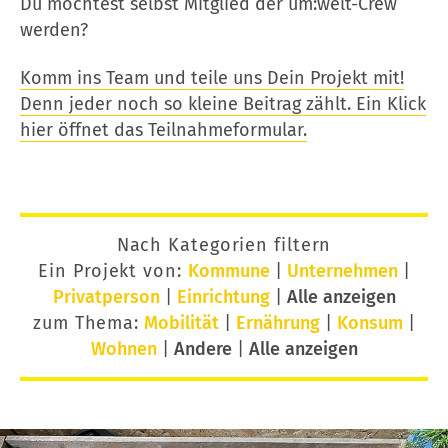
Du möchtest selbst Mitglied der um:welt-Crew
werden?
Komm ins Team und teile uns Dein Projekt mit!
Denn jeder noch so kleine Beitrag zählt. Ein Klick
hier öffnet das Teilnahmeformular.
Nach Kategorien filtern
Ein Projekt von:
Kommune
|
Unternehmen
|
Privatperson
|
Einrichtung
|
Alle anzeigen
zum Thema:
Mobilität
|
Ernährung
|
Konsum
|
Wohnen
|
Andere
|
Alle anzeigen