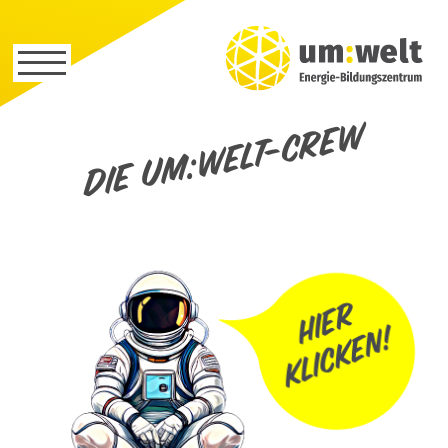
Die um:welt-Crew